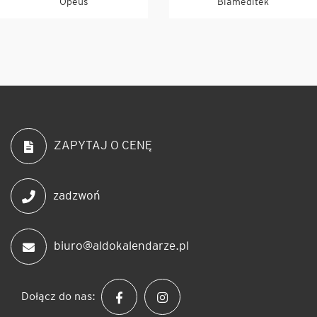
Opeus
Biameditek
ZAPYTAJ O CENĘ
zadzwoń
biuro@aldokalendarze.pl
Dołącz do nas: