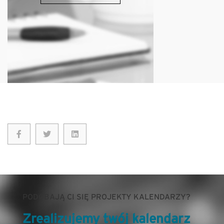
PODOBAJĄ CI SIĘ PROJEKTY KALENDARZY?
Zrealizujemy twój kalendarz