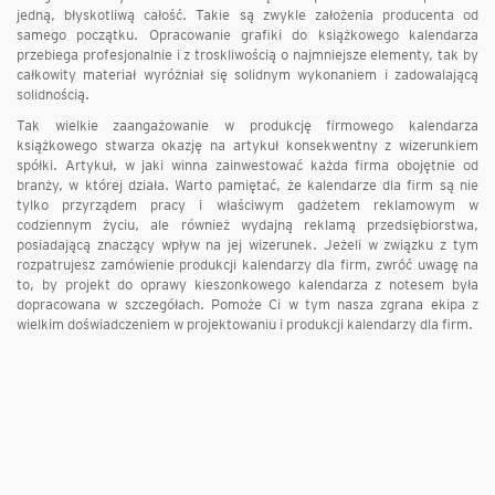
jedną, błyskotliwą całość. Takie są zwykle założenia producenta od
samego początku. Opracowanie grafiki do książkowego kalendarza
przebiega profesjonalnie i z troskliwością o najmniejsze elementy, tak by
całkowity materiał wyróżniał się solidnym wykonaniem i zadowalającą
solidnością.
Tak wielkie zaangażowanie w produkcję firmowego kalendarza
książkowego stwarza okazję na artykuł konsekwentny z wizerunkiem
spółki. Artykuł, w jaki winna zainwestować każda firma obojętnie od
branży, w której działa. Warto pamiętać, że kalendarze dla firm są nie
tylko przyrządem pracy i właściwym gadżetem reklamowym w
codziennym życiu, ale również wydajną reklamą przedsiębiorstwa,
posiadającą znaczący wpływ na jej wizerunek. Jeżeli w związku z tym
rozpatrujesz zamówienie produkcji kalendarzy dla firm, zwróć uwagę na
to, by projekt do oprawy kieszonkowego kalendarza z notesem była
dopracowana w szczegółach. Pomoże Ci w tym nasza zgrana ekipa z
wielkim doświadczeniem w projektowaniu i produkcji kalendarzy dla firm.