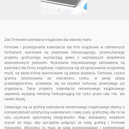
Zleć firmowe kalendarze książkowe dla własnej marki
Firmowe i profesjonalne kalendarze dla firm książkowe w odmiennych
formatach wykonane na podstawie interesującego, przemyślanego
projektu graficznego wyznaczają jeden z ważniejszych składników
wizerunkowych jednostki. Wykonanie indywidualnego zamówienia na
kalendarz dla firmy książkowy rozpoczyna się od opracowania oryginalnej
myśli, na bazie której wykonywane są dalsze działania. Fachowa, czysta
grafika dostosowana do charakteru rynku, w jakiej działa
przedsiębiorstwo, przekłada się na rezultat końcowy powstałego już
organizera. Takie projekty kalendarza reklamowego książkowego
zapewnia wydajną reklamę funkcjonującą nie tylko przez cały rok, ale
nawet dłużej.
Zabierając się za grafikę kalendarza reklamowego książkowego dbamy o
kompatybilność estetyczną kalendarium i całej szaty graficznej. Ma to na
celu uzyskanie optymalnej integralności. Więc dokładamy wszelkich
starań do tego, aby porządnie połączyć ze sobą grafikę i firmowe
fotografie. Wszystko to musi ze sobą korespondować i komponować