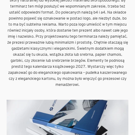
skóry naturalnej lub wysokiej jakości materiału skóropodobnego. By
terminarz ten mógł posłużyć we wspomnianym zakresie, trzeba też
ustalić odpowiedni format. Do polecanych należą b4 i a4. Na okładce
powinno pojawić się oznakowanie w postaci logo, ale niezbyt duże, bo
to ma być subtelna reklama. Warto poza logo umieścić w tym miejscu
również inicjały osoby, która dostanie ten prezent albo nawet całe jego
imię i nazwisko. Przy projektowaniu tego terminarza należy pamiętać,
że prezesi przeważnie lubią minimalizm i prostotę. Chętnie otaczają się
gadżetami klasycznymi i eleganckimi. Świetnym dodatkiem mogą
okazać się tu okucia, wstążka złota lub srebrna, papier chamois,
garbiki, czy złocenie lub srebrzenie brzegów. Elementy te podniosą
prestiż tego kalendarza książkowego 2027. Wystarczy więc tylko
zapakować go do eleganckiego opakowania – pudełka kaszerowanego
czy z eleganckiego kartonu, by można było wręczyć go prezesowi czy
menadżerowi.