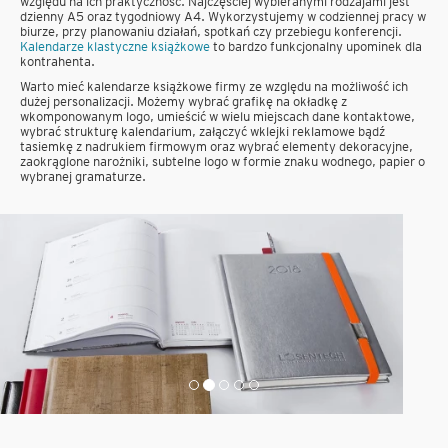
względu na ich praktyczność. Najczęściej wybieranymi rodzajami jest
dzienny A5 oraz tygodniowy A4. Wykorzystujemy w codziennej pracy w
biurze, przy planowaniu działań, spotkań czy przebiegu konferencji.
Kalendarze klastyczne książkowe
to bardzo funkcjonalny upominek dla
kontrahenta.
Warto mieć kalendarze książkowe firmy ze względu na możliwość ich
dużej personalizacji. Możemy wybrać grafikę na okładkę z
wkomponowanym logo, umieścić w wielu miejscach dane kontaktowe,
wybrać strukturę kalendarium, załączyć wklejki reklamowe bądź
tasiemkę z nadrukiem firmowym oraz wybrać elementy dekoracyjne,
zaokrąglone narożniki, subtelne logo w formie znaku wodnego, papier o
wybranej gramaturze.