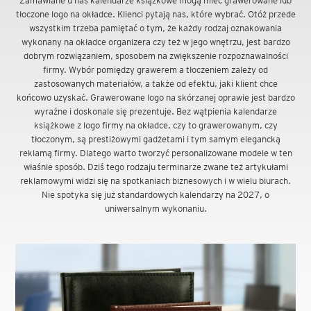
Zamawiane u nas kalendarze książkowe mogą mieć grawerowane lub
tłoczone logo na okładce. Klienci pytają nas, które wybrać. Otóż przede
wszystkim trzeba pamiętać o tym, że każdy rodzaj oznakowania
wykonany na okładce organizera czy też w jego wnętrzu, jest bardzo
dobrym rozwiązaniem, sposobem na zwiększenie rozpoznawalności
firmy. Wybór pomiędzy grawerem a tłoczeniem zależy od
zastosowanych materiałów, a także od efektu, jaki klient chce
końcowo uzyskać. Grawerowane logo na skórzanej oprawie jest bardzo
wyraźne i doskonale się prezentuje. Bez wątpienia kalendarze
książkowe z logo firmy na okładce, czy to grawerowanym, czy
tłoczonym, są prestiżowymi gadżetami i tym samym elegancką
reklamą firmy. Dlatego warto tworzyć personalizowane modele w ten
właśnie sposób. Dziś tego rodzaju terminarze zwane też artykułami
reklamowymi widzi się na spotkaniach biznesowych i w wielu biurach.
Nie spotyka się już standardowych kalendarzy na 2027, o
uniwersalnym wykonaniu.