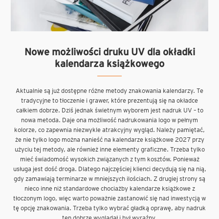
Nowe możliwości druku UV dla okładki
kalendarza książkowego
Aktualnie są już dostępne różne metody znakowania kalendarzy. Te
tradycyjne to tłoczenie i grawer, które prezentują się na okładce
całkiem dobrze. Dziś jednak świetnym wyborem jest nadruk UV – to
nowa metoda. Daje ona możliwość nadrukowania logo w pełnym
kolorze, co zapewnia niezwykle atrakcyjny wygląd. Należy pamiętać,
że nie tylko logo można nanieść na kalendarze książkowe 2027 przy
użyciu tej metody, ale również inne elementy graficzne. Trzeba tylko
mieć świadomość wysokich związanych z tym kosztów. Ponieważ
usługa jest dość droga. Dlatego najczęściej klienci decydują się na nią,
gdy zamawiają terminarze w mniejszych ilościach. Z drugiej strony są
nieco inne niż standardowe chociażby kalendarze książkowe z
tłoczonym logo, więc warto poważnie zastanowić się nad inwestycją w
tę opcję znakowania. Trzeba tylko wybrać gładką oprawę, aby nadruk
ten dobrze wyglądał i był wyraźny.