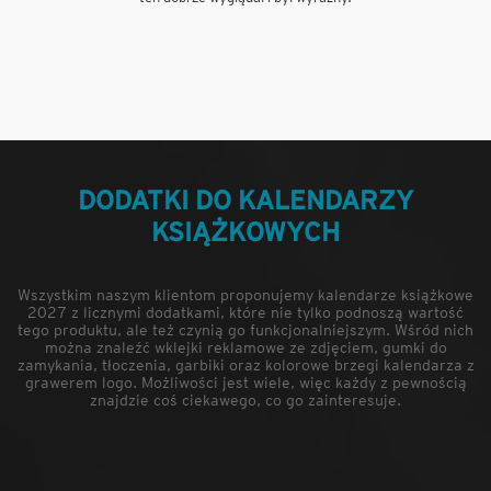
DODATKI DO KALENDARZY
KSIĄŻKOWYCH
Wszystkim naszym klientom proponujemy kalendarze książkowe
2027 z licznymi dodatkami, które nie tylko podnoszą wartość
tego produktu, ale też czynią go funkcjonalniejszym. Wśród nich
można znaleźć wklejki reklamowe ze zdjęciem, gumki do
zamykania, tłoczenia, garbiki oraz kolorowe brzegi kalendarza z
grawerem logo. Możliwości jest wiele, więc każdy z pewnością
znajdzie coś ciekawego, co go zainteresuje.