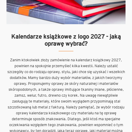
Kalendarze książkowe z logo 2027 - jaką
oprawę wybrać?
Zanim ktokolwiek złoży zamówienie na kalendarz książkowy 2027,
powinien na spokojnie przemyśleć kilka kwestii. Należy ustalić
szczegóły co do rodzaju oprawy, stylu, jaki chce się uzyskać i wszelkich
dodatków. Mamy bardzo duży wybór materiałów, z jakich tworzymy
oprawy. Proponujemy oprawy ze skóry naturalnej i materiałów
skóropodobnych, a także oprawy imitujące tkaniny lniane, płócienne,
zamsz, welur, futro, drewno czy korek. Na uwagę niewątpliwie
zasługują te materiały, które swoim wyglądem przypominają stal
szczotkowaną lub metal z fakturą. Należy pamiętać, że wybór rodzaju
oprawy kalendarza ksiazkowego czy materiału na tę oprawę
determinuje sposób znakowania. Dlatego, jeśli ktoś ma specjalne
oczekiwania względem tego znakowania, powinien wspomnieć o tym
wykonawcy, by ten doradził, jaką teraz oprawę, jaki materiał można