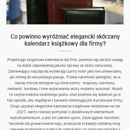
Co powinno wyróżniać elegancki skórzany
kalendarz książkowy dla firmy?
Projektując książkowe kalendarze dla firm, powinno się zwrócić uwagę
na dobór odpowiedniej jakości oprawy ze skóry naturalnej.
Zamawiający najczęściej wybierają czarny kolor jako ten uniwersalny,
jak mówią do wszystkiego pasuje. Trzeba natomiast pamiętać, że w
naszej ofercie dostępne są różne kolory – brązowy, czerwony,
niebieski, bordowy i inne wybarwienia skóry możemy wykonać. Wybór
to zwykle kwestia osobistego gustu, choć powinno się dobierać go w
taki sposób, aby współgrał z barwami dominującymi w przekazie firmy.
Chcąc uzyskać eleganckie kalendarze książkowe reklamowe na rok
2027, warto również pomyśleć o dodatkowych elementach
wykończeniowych, a jest ich całkiem sporo. Zaokrąglone narożniki,
tłoczenie lub grawerowanie logo, przeszycie krawędzi ozdobną nicią,
ciekawie wyglądająca gumka do zamykania czy kolorowa wstążka z