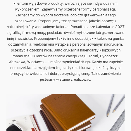
klientom wyjątkowe produkty, wyróżniające się indywidualnym
wykończeniem. Zapewniamy przeróżne formy personalizacji.
Zachęcamy do wyboru tłoczenia logo czy grawerowania tego
oznakowania. Proponujemy też sprawdzonej jakości oprawę z
naturalnej skóry w dowolnym kolorze. Ponadto nasze kalendarze 2027
z grafiką firmową mogą posiadać również wytłoczone lub grawerowane
imię i nazwisko. Proponujemy także inne dodatki jak – kolorowa gumka
do zamykania, wielobarwna wstążka z personalizowanym nadrukiem,
przeszycia ozdobną nicią. Jako drukarnia kalendarzy książkowych
mamy wielu klientów na terenie całego kraju. Toruń, Bydgoszcz,
Warszawa, Włocławek… - można wymieniać długo. Każdy ma zupełnie
inne oczekiwania względem tego artykułu biurowego, każdy liczy na
precyzyjne wykonanie i dobrą, przystępną cenę. Takie zamówienia
jesteśmy w stanie zrealizować.