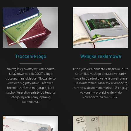
Tłoczenie logo
Wklejka reklamowa
Najczęściej tworzymy kalendarze
Oferujemy kalendarze książkowe a5 z
książkowe na rok 2027 z logo
notatnikiem. Jego dodatkowe karty
tłoczonym na okładce. Tłoczenie to
mogą być zadrukowane jednostronnie
odbywa się przy użyciu różnych
lub dwustronnie. Możemy wykonać tę
technik, zarówno na gorąco, jak i
stronę w dowolnym miejscu. Z chęcią
sucho. Wszystko zależy od tego, z
wykonamy projekt wklejki do
czego wykonujemy oprawę
kalendarza na rok 2027.
kalendarza.