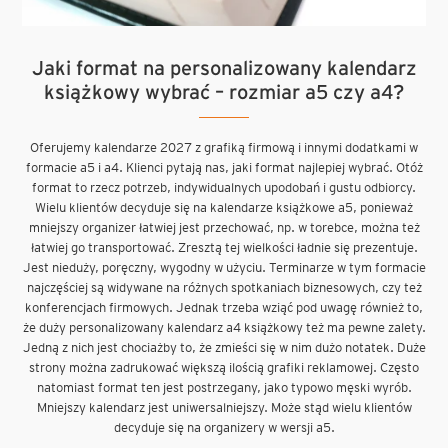
Jaki format na personalizowany kalendarz
książkowy wybrać – rozmiar a5 czy a4?
Oferujemy kalendarze 2027 z grafiką firmową i innymi dodatkami w
formacie a5 i a4. Klienci pytają nas, jaki format najlepiej wybrać. Otóż
format to rzecz potrzeb, indywidualnych upodobań i gustu odbiorcy.
Wielu klientów decyduje się na kalendarze książkowe a5, ponieważ
mniejszy organizer łatwiej jest przechować, np. w torebce, można też
łatwiej go transportować. Zresztą tej wielkości ładnie się prezentuje.
Jest nieduży, poręczny, wygodny w użyciu. Terminarze w tym formacie
najczęściej są widywane na różnych spotkaniach biznesowych, czy też
konferencjach firmowych. Jednak trzeba wziąć pod uwagę również to,
że duży personalizowany kalendarz a4 książkowy też ma pewne zalety.
Jedną z nich jest chociażby to, że zmieści się w nim dużo notatek. Duże
strony można zadrukować większą ilością grafiki reklamowej. Często
natomiast format ten jest postrzegany, jako typowo męski wyrób.
Mniejszy kalendarz jest uniwersalniejszy. Może stąd wielu klientów
decyduje się na organizery w wersji a5.