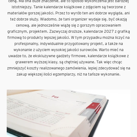
ceną. Ma ona duże znaczenie, ale to sposób wykończenia jest bardziej
istotniejszy. Tanie kalendarze książkowe z zdjęciem są tworzone z
materiałów gorszej jakości. Przez to wyrób ten ani dobrze wygląda, ani
też dobrze służy. Wiadomo, że tani organizer wydaje się, być okazją
cenową, ale jednocześnie wiążę się z gorszym opracowaniem
graficznym, projektem. Zazwyczaj droższe, kalendarze 2027 z grafiką
firmową to produkty lepszej jakości. W tym przypadku można liczyć na
profesjonalny, indywidualnie przygotowany projekt, a także na
wykonanie z użyciem wysokiej jakości surowców. Warto mieć na
uwadze to, że ekskluzywne gadżety firmowe, kalendarze książkowe z
grawerem wyższej klasy, są chętniej używane. Tak więc chcąc
zmniejszyć koszty realizowanego zamówienia, lepiej zdecydować się na
zakup większej ilości egzemplarzy, niż na tańsze wykonanie.