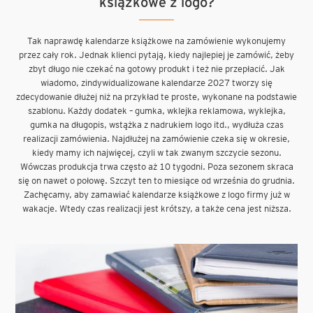
książkowe z logo?
Tak naprawdę kalendarze książkowe na zamówienie wykonujemy
przez cały rok. Jednak klienci pytają, kiedy najlepiej je zamówić, żeby
zbyt długo nie czekać na gotowy produkt i też nie przepłacić. Jak
wiadomo, zindywidualizowane kalendarze 2027 tworzy się
zdecydowanie dłużej niż na przykład te proste, wykonane na podstawie
szablonu. Każdy dodatek – gumka, wklejka reklamowa, wyklejka,
gumka na długopis, wstążka z nadrukiem logo itd., wydłuża czas
realizacji zamówienia. Najdłużej na zamówienie czeka się w okresie,
kiedy mamy ich najwięcej, czyli w tak zwanym szczycie sezonu.
Wówczas produkcja trwa często aż 10 tygodni. Poza sezonem skraca
się on nawet o połowę. Szczyt ten to miesiące od września do grudnia.
Zachęcamy, aby zamawiać kalendarze książkowe z logo firmy już w
wakacje. Wtedy czas realizacji jest krótszy, a także cena jest niższa.