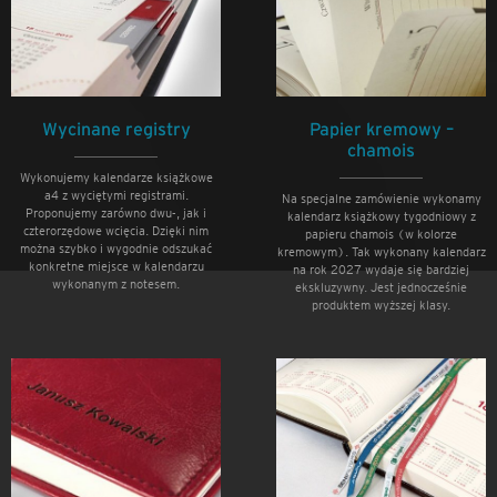
Wycinane registry
Papier kremowy –
chamois
Wykonujemy kalendarze książkowe
a4 z wyciętymi registrami.
Na specjalne zamówienie wykonamy
Proponujemy zarówno dwu-, jak i
kalendarz książkowy tygodniowy z
czterorzędowe wcięcia. Dzięki nim
papieru chamois (w kolorze
można szybko i wygodnie odszukać
kremowym). Tak wykonany kalendarz
konkretne miejsce w kalendarzu
na rok 2027 wydaje się bardziej
wykonanym z notesem.
ekskluzywny. Jest jednocześnie
produktem wyższej klasy.