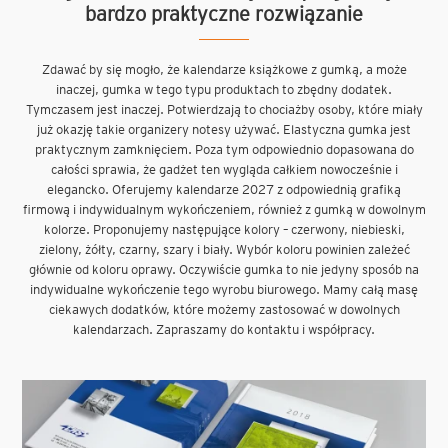
bardzo praktyczne rozwiązanie
Zdawać by się mogło, że kalendarze książkowe z gumką, a może
inaczej, gumka w tego typu produktach to zbędny dodatek.
Tymczasem jest inaczej. Potwierdzają to chociażby osoby, które miały
już okazję takie organizery notesy używać. Elastyczna gumka jest
praktycznym zamknięciem. Poza tym odpowiednio dopasowana do
całości sprawia, że gadżet ten wygląda całkiem nowocześnie i
elegancko. Oferujemy kalendarze 2027 z odpowiednią grafiką
firmową i indywidualnym wykończeniem, również z gumką w dowolnym
kolorze. Proponujemy następujące kolory – czerwony, niebieski,
zielony, żółty, czarny, szary i biały. Wybór koloru powinien zależeć
głównie od koloru oprawy. Oczywiście gumka to nie jedyny sposób na
indywidualne wykończenie tego wyrobu biurowego. Mamy całą masę
ciekawych dodatków, które możemy zastosować w dowolnych
kalendarzach. Zapraszamy do kontaktu i współpracy.