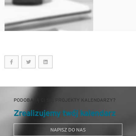
PODOBAJĄ CI SIĘ PROJEKTY KALENDARZY?
Zrealizujemy twój kalendarz
NAPISZ DO NAS