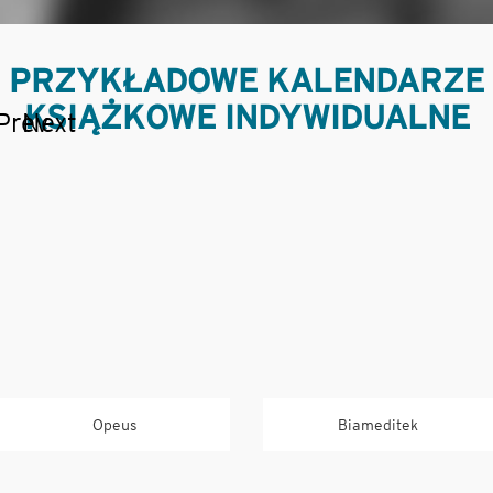
PRZYKŁADOWE KALENDARZE
KSIĄŻKOWE INDYWIDUALNE
Prev
Next
Opeus
Biameditek