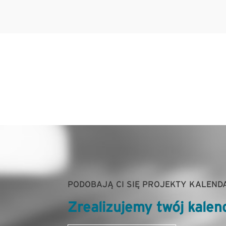
PODOBAJĄ CI SIĘ PROJEKTY KALEND
Zrealizujemy twój kalen