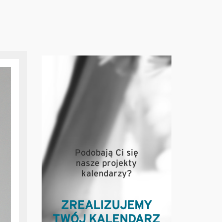
Podobają Ci się
nasze projekty
kalendarzy?
ZREALIZUJEMY
TWÓJ KALENDARZ