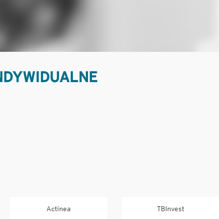
NDYWIDUALNE
Actinea
TBInvest