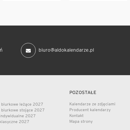
ń
biuro@aldokalendarze.pl
POZOSTAŁE
Kalendarze ze zdjęciami
 biurkowe leżące 2027
Producent kalendarzy
 biurkowe stojące 2027
Kontakt
indywidualne 2027
Mapa strony
klasyczne 2027