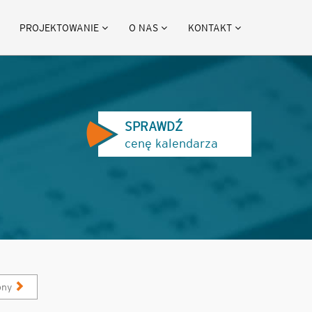
PROJEKTOWANIE
O NAS
KONTAKT
SPRAWDŹ
cenę kalendarza
pny