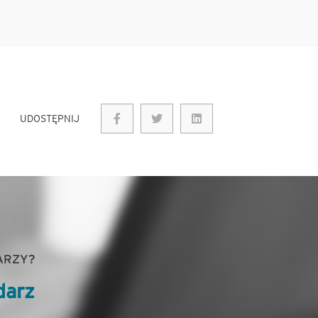
UDOSTĘPNIJ
ARZY?
darz