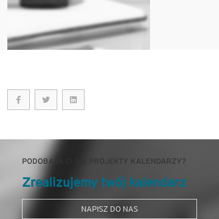
PODOBAJĄ CI SIĘ PROJEKTY KALENDARZY?
Zrealizujemy twój kalendarz
NAPISZ DO NAS