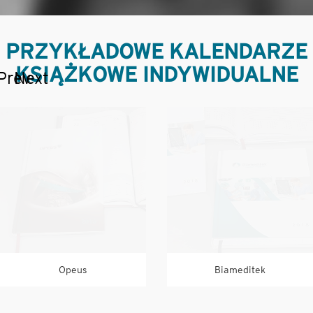
PRZYKŁADOWE KALENDARZE
KSIĄŻKOWE INDYWIDUALNE
Prev
Next
Opeus
Biameditek