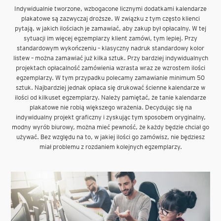
Indywidualnie tworzone, wzbogacone licznymi dodatkami kalendarze
plakatowe są zazwyczaj droższe. W związku z tym często klienci
pytają, w jakich ilościach je zamawiać, aby zakup był opłacalny. W tej
sytuacji im więcej egzemplarzy klient zamówi, tym lepiej. Przy
standardowym wykończeniu – klasyczny nadruk standardowy kolor
listew – można zamawiać już kilka sztuk. Przy bardziej indywidualnych
projektach opłacalność zamówienia wzrasta wraz ze wzrostem ilości
egzemplarzy. W tym przypadku polecamy zamawianie minimum 50
sztuk. Najbardziej jednak opłaca się drukować ścienne kalendarze w
ilości od kilkuset egzemplarzy. Należy pamiętać, że tanie kalendarze
plakatowe nie robią większego wrażenia. Decydując się na
indywidualny projekt graficzny i zyskując tym sposobem oryginalny,
modny wyrób biurowy, można mieć pewność, że każdy będzie chciał go
używać. Bez względu na to, w jakiej ilości go zamówisz, nie będziesz
miał problemu z rozdaniem kolejnych egzemplarzy.