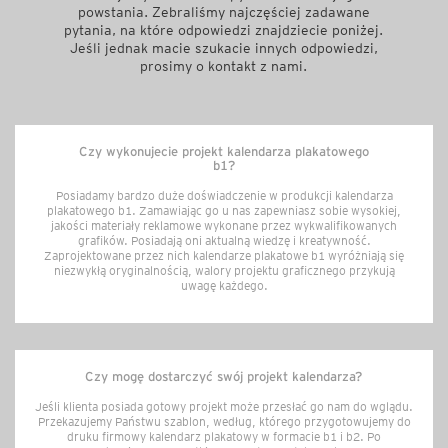
powstania. Zebraliśmy najczęściej zadawane
pytania, na które odpowiedzi znajdziecie poniżej.
Jeśli jednak macie szukacie innych odpowiedzi,
prosimy o kontakt z nami.
Czy wykonujecie projekt kalendarza plakatowego
b1?
Posiadamy bardzo duże doświadczenie w produkcji kalendarza
plakatowego b1. Zamawiając go u nas zapewniasz sobie wysokiej,
jakości materiały reklamowe wykonane przez wykwalifikowanych
grafików. Posiadają oni aktualną wiedzę i kreatywność.
Zaprojektowane przez nich kalendarze plakatowe b1 wyróżniają się
niezwykłą oryginalnością, walory projektu graficznego przykują
uwagę każdego.
Czy mogę dostarczyć swój projekt kalendarza?
Jeśli klienta posiada gotowy projekt może przesłać go nam do wglądu.
Przekazujemy Państwu szablon, według, którego przygotowujemy do
druku firmowy kalendarz plakatowy w formacie b1 i b2. Po