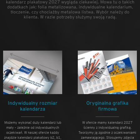
kalendarz plakatowy 2027 wygląda ciekawiej. Mowa tu o takich
dodatkach jak: folia metalizowana, indywidualne kalendarium,
tłoczenie, czy chociażby metalowa listwa. Wybór należy do
klienta. W razie potrzeby służymy swoją radą.
Indywidualny rozmiar
Oryginalna grafika
kalendarza
firmowa
Możemy wykonać duży kalendarz lub
W ofercie mamy kalendarz 2027
mały – zależnie od indywidualnych
ścienny z indywidualną grafiką.
oczekiwań. W naszej ofercie każdy
Tworzymy ją zgodnie z oczekiwaniami
znajdzie kalendarz plakatowy b2, b1,
zamawiającego. Stosujemy zdjęcia