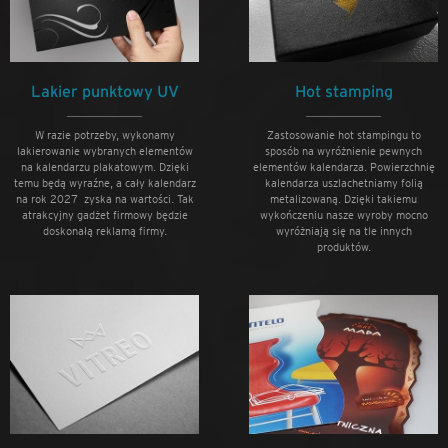
Lakier punktowy UV
Hot stamping
W razie potrzeby, wykonamy
Zastosowanie hot stampingu to
lakierowanie wybranych elementów
sposób na wyróżnienie pewnych
na kalendarzu plakatowym. Dzięki
elementów kalendarza. Powierzchnię
temu będą wyraźne, a cały kalendarz
kalendarza uszlachetniamy folią
na rok 2027 zyska na wartości. Tak
metalizowaną. Dzięki takiemu
atrakcyjny gadżet firmowy będzie
wykończeniu nasze wyroby mocno
doskonałą reklamą firmy.
wyróżniają się na tle innych
produktów.