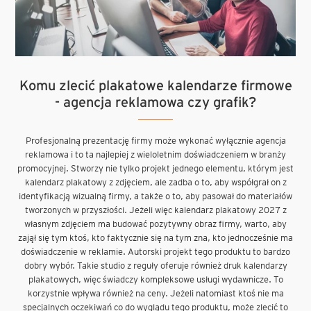
Komu zlecić plakatowe kalendarze firmowe
- agencja reklamowa czy grafik?
Profesjonalną prezentację firmy może wykonać wyłącznie agencja
reklamowa i to ta najlepiej z wieloletnim doświadczeniem w branży
promocyjnej. Stworzy nie tylko projekt jednego elementu, którym jest
kalendarz plakatowy z zdjęciem, ale zadba o to, aby współgrał on z
identyfikacją wizualną firmy, a także o to, aby pasował do materiałów
tworzonych w przyszłości. Jeżeli więc kalendarz plakatowy 2027 z
własnym zdjęciem ma budować pozytywny obraz firmy, warto, aby
zajął się tym ktoś, kto faktycznie się na tym zna, kto jednocześnie ma
doświadczenie w reklamie. Autorski projekt tego produktu to bardzo
dobry wybór. Takie studio z reguły oferuje również druk kalendarzy
plakatowych, więc świadczy kompleksowe usługi wydawnicze. To
korzystnie wpływa również na ceny. Jeżeli natomiast ktoś nie ma
specjalnych oczekiwań co do wyglądu tego produktu, może zlecić to