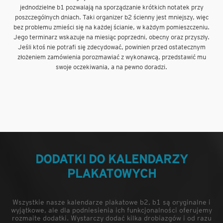
jednodzielne b1 pozwalają na sporządzanie krótkich notatek przy
poszczególnych dniach. Taki organizer b2 ścienny jest mniejszy, więc
bez problemu zmieści się na każdej ścianie, w każdym pomieszczeniu.
Jego terminarz wskazuje na miesiąc poprzedni, obecny oraz przyszły.
Jeśli ktoś nie potrafi się zdecydować, powinien przed ostatecznym
złożeniem zamówienia porozmawiać z wykonawcą, przedstawić mu
swoje oczekiwania, a na pewno doradzi.
DODATKI DO KALENDARZY
PLAKATOWYCH
Wszystkie nasze kalendarze plakatowe b2, b1 są oryginalne i
wyjątkowe, ale dla podniesienia ich funkcjonalności oferujemy
rozmaite dodatki. Wystarczy dodać kilka drobiazgów i od razu