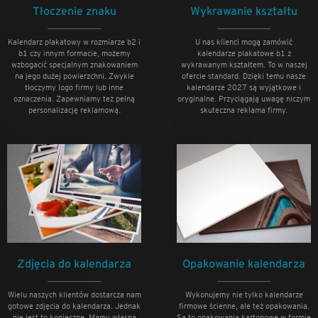
Tłoczenie znaku
Wykrawanie kształtu
Kalendarz plakatowy w rozmiarze b2 i
U nas klienci mogą zamówić
b1 czy innym formacie, możemy
kalendarze plakatowe b1 z
wzbogacić specjalnym znakowaniem
wykrawanym kształtem. To w naszej
na jego dużej powierzchni. Zwykle
ofercie standard. Dzięki temu nasze
tłoczymy logo firmy lub inne
kalendarze 2027 są wyjątkowe i
oznaczenia. Zapewniamy też pełną
oryginalne. Przyciągają uwagę niczym
personalizację reklamową.
skuteczna reklama firmy.
Zdjęcia do kalendarza
Opakowanie kalendarza
Wielu naszych klientów dostarcza nam
Wykonujemy nie tylko kalendarze
gotowe zdjęcia do kalendarza. Jednak
firmowe ścienne, ale też opakowania.
nie jest to konieczne. Mamy własną
Są to opakowania kartonowe w formie