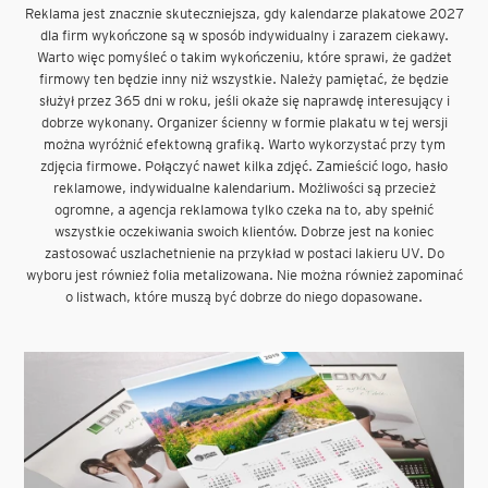
Reklama jest znacznie skuteczniejsza, gdy kalendarze plakatowe 2027
dla firm wykończone są w sposób indywidualny i zarazem ciekawy.
Warto więc pomyśleć o takim wykończeniu, które sprawi, że gadżet
firmowy ten będzie inny niż wszystkie. Należy pamiętać, że będzie
służył przez 365 dni w roku, jeśli okaże się naprawdę interesujący i
dobrze wykonany. Organizer ścienny w formie plakatu w tej wersji
można wyróżnić efektowną grafiką. Warto wykorzystać przy tym
zdjęcia firmowe. Połączyć nawet kilka zdjęć. Zamieścić logo, hasło
reklamowe, indywidualne kalendarium. Możliwości są przecież
ogromne, a agencja reklamowa tylko czeka na to, aby spełnić
wszystkie oczekiwania swoich klientów. Dobrze jest na koniec
zastosować uszlachetnienie na przykład w postaci lakieru UV. Do
wyboru jest również folia metalizowana. Nie można również zapominać
o listwach, które muszą być dobrze do niego dopasowane.