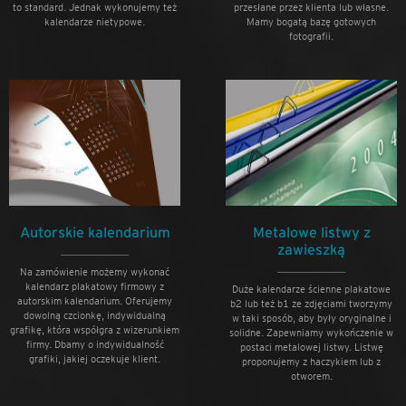
to standard. Jednak wykonujemy też
przesłane przez klienta lub własne.
kalendarze nietypowe.
Mamy bogatą bazę gotowych
fotografii.
Autorskie kalendarium
Metalowe listwy z
zawieszką
Na zamówienie możemy wykonać
kalendarz plakatowy firmowy z
Duże kalendarze ścienne plakatowe
autorskim kalendarium. Oferujemy
b2 lub też b1 ze zdjęciami tworzymy
dowolną czcionkę, indywidualną
w taki sposób, aby były oryginalne i
grafikę, która współgra z wizerunkiem
solidne. Zapewniamy wykończenie w
firmy. Dbamy o indywidualność
postaci metalowej listwy. Listwę
grafiki, jakiej oczekuje klient.
proponujemy z haczykiem lub z
otworem.