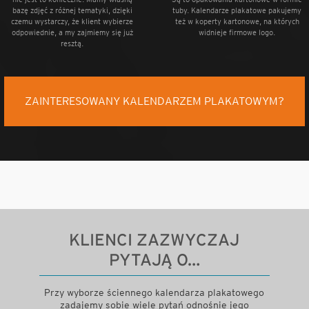
bazę zdjęć z różnej tematyki, dzięki
tuby. Kalendarze plakatowe pakujemy
czemu wystarczy, że klient wybierze
też w koperty kartonowe, na których
odpowiednie, a my zajmiemy się już
widnieje firmowe logo.
resztą.
ZAINTERESOWANY KALENDARZEM PLAKATOWYM?
KLIENCI ZAZWYCZAJ
PYTAJĄ O…
Przy wyborze ściennego kalendarza plakatowego
zadajemy sobie wiele pytań odnośnie jego