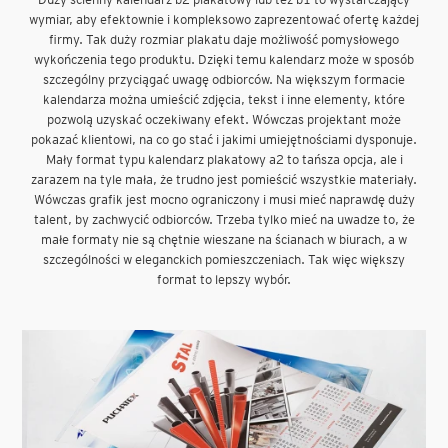
wymiar, aby efektownie i kompleksowo zaprezentować ofertę każdej
firmy. Tak duży rozmiar plakatu daje możliwość pomysłowego
wykończenia tego produktu. Dzięki temu kalendarz może w sposób
szczególny przyciągać uwagę odbiorców. Na większym formacie
kalendarza można umieścić zdjęcia, tekst i inne elementy, które
pozwolą uzyskać oczekiwany efekt. Wówczas projektant może
pokazać klientowi, na co go stać i jakimi umiejętnościami dysponuje.
Mały format typu kalendarz plakatowy a2 to tańsza opcja, ale i
zarazem na tyle mała, że trudno jest pomieścić wszystkie materiały.
Wówczas grafik jest mocno ograniczony i musi mieć naprawdę duży
talent, by zachwycić odbiorców. Trzeba tylko mieć na uwadze to, że
małe formaty nie są chętnie wieszane na ścianach w biurach, a w
szczególności w eleganckich pomieszczeniach. Tak więc większy
format to lepszy wybór.