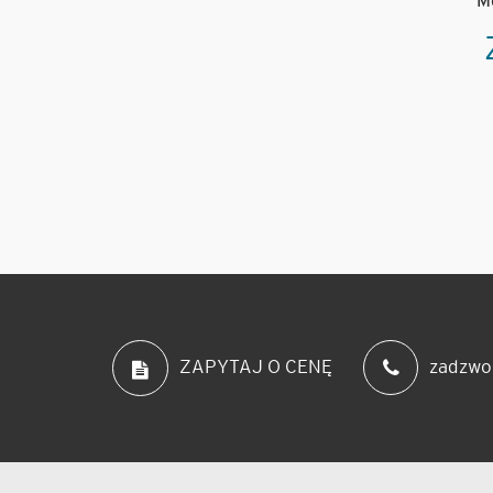
M
zadzwo
ZAPYTAJ O CENĘ