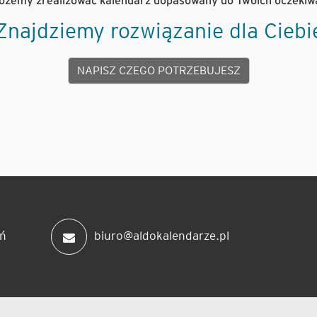
ożemy zrealizować kalendarz dopasowany do Twoich oczekiw
Znajdziemy rozwiązanie dla Ciebi
NAPISZ CZEGO POTRZEBUJESZ
ń
biuro@aldokalendarze.pl