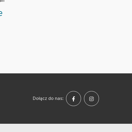
ań
e
Dołącz do nas: