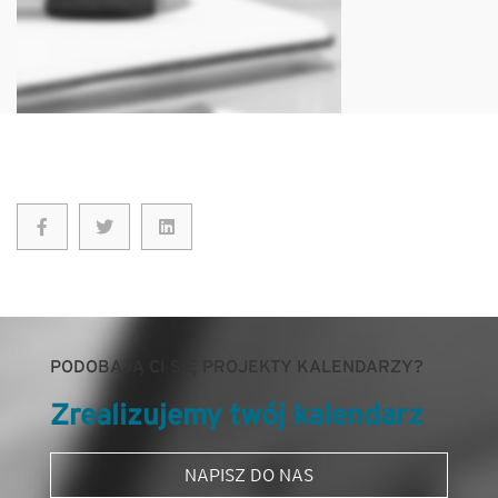
PODOBAJĄ CI SIĘ PROJEKTY KALENDARZY?
Zrealizujemy twój kalendarz
NAPISZ DO NAS