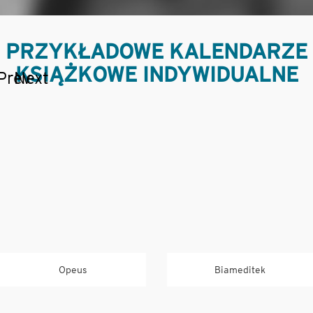
PRZYKŁADOWE KALENDARZE
KSIĄŻKOWE INDYWIDUALNE
Prev
Next
Opeus
Biameditek