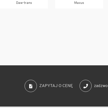
Daw-trans
Maxus
zadzwo
ZAPYTAJ O CENĘ