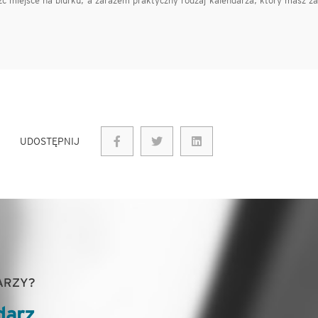
leźć miejsce na biurku, a zarazem praktyczny rodzaj kalendarza, który masz z
UDOSTĘPNIJ
ARZY?
darz