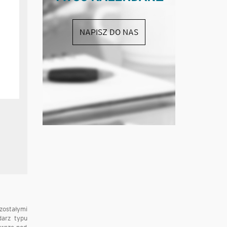
NAPISZ DO NAS
zostałymi
darz typu