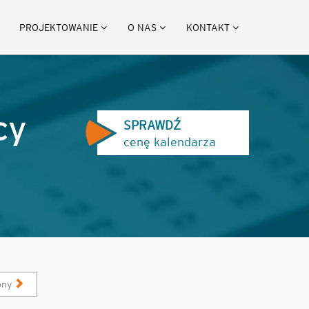
PROJEKTOWANIE
O NAS
KONTAKT
cy
SPRAWDŹ
cenę kalendarza
pny