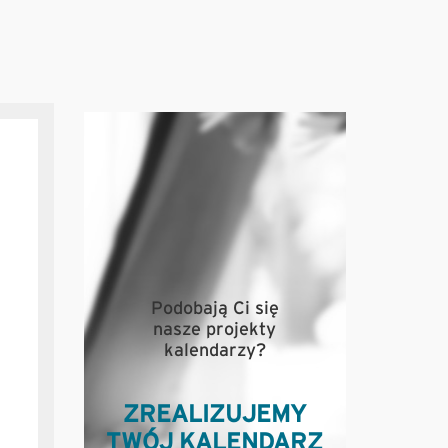
Podobają Ci się
nasze projekty
kalendarzy?
ZREALIZUJEMY
TWÓJ KALENDARZ