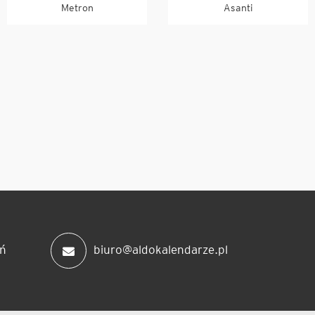
Metron
Asanti
ń
biuro@aldokalendarze.pl