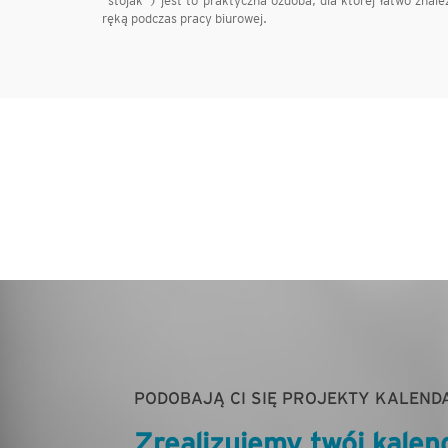
"stojak") jest to praktyczna ozdoba, dla której łatwo zna
ręką podczas pracy biurowej.
PODOBAJĄ CI SIĘ PROJEKTY KALEND
Zrealizujemy twój kalen