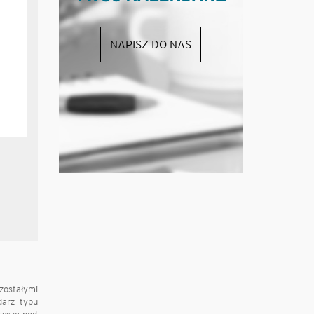
NAPISZ DO NAS
zostałymi
darz typu