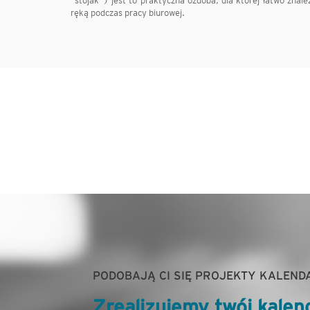
"stojak") jest to praktyczna ozdoba, dla której łatwo zna
ręką podczas pracy biurowej.
PODOBAJĄ CI SIĘ PROJEKTY KALEND
Zrealizujemy twój kalen