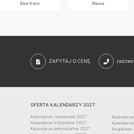
Daw-trans
Maxus
zadzwo
ZAPYTAJ O CENĘ
OFERTA KALENDARZY 2027
Kalendarze reklamowe 2027
Kalendarze
Kalendarze trójdzielne 2027
Kalendarze
Kalendarze jednodzielne 2027
Książkowe 