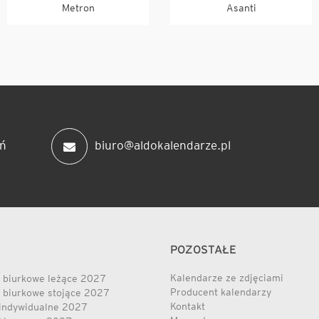
Metron
Asanti
ń
biuro@aldokalendarze.pl
POZOSTAŁE
Kalendarze ze zdjęciami
 biurkowe leżące 2027
Producent kalendarzy
 biurkowe stojące 2027
Kontakt
indywidualne 2027