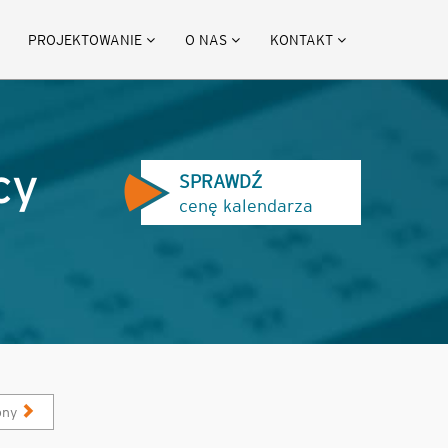
PROJEKTOWANIE
O NAS
KONTAKT
cy
SPRAWDŹ
cenę kalendarza
pny