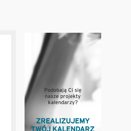
Podobają Ci się
nasze projekty
kalendarzy?
ZREALIZUJEMY
TWÓJ KALENDARZ