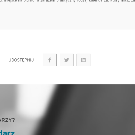
leźć miejsce na biurku, a zarazem praktyczny rodzaj kalendarza, który masz z
UDOSTĘPNIJ
ARZY?
darz