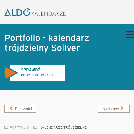
Portfolio - kalendarz
trójdzielny Sollver
SPRAWDŹ
cenę kalendarza
Poprzedni
Następny
PORTFOLIO
KALENDARZE TRÓJDZIELNE