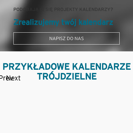
PODOBAJĄ CI SIĘ PROJEKTY KALENDARZY?
Zrealizujemy twój kalendarz
NAPISZ DO NAS
PRZYKŁADOWE KALENDARZE
TRÓJDZIELNE
Prev
Next