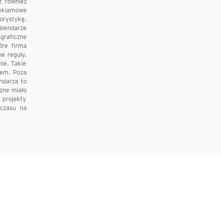
z również
reklamowe
orystykę,
alendarze
graficzne
óre firma
e reguły,
ie. Takie
rem. Poza
ndarza to
zne miało
 projekty
 czasu na