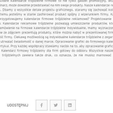
 Dobre kalendarze trójdzielne firmowe to nie tylko gadżet promocyjny, lec
minarz, może dowolnie przedstawiać na nim swoje produkty. Nasze kalendarze 
ść. Dbamy o wszystkie detale projektu graficznego, staramy się zachować kol
temu jesteśmy w stanie zaoferować produkt spójny z wizerunkiem firmy. K
przygotowujemy kalendarze firmowe trójdzielne reklamowe? Projektowanie 
. Kalendarze reklamowe trójdzielne pozwalają umieszczenie produktów, kt
zamówienie na firmowe kalendarze trójdzielne indywidualne, mamy wyznaczon
elne ze zdjęciem prezentują produkty, które można nabyć w prezentowanej firm
ć firmy. Ciekawą możliwością są indywidualne kalendarze trójdzielne z zega
 utrwalać świadomość o danej marce. Opracowanie grafiki do firmowego kale
tykuł. Przy każdej współpracy stawiamy nacisk na to, aby opracowanie grafic
 Kalendarz firmowy trójdzielny dla firm gotowy do odbioru Wszystkie nasze
y trójdzielnych zawiera także druk, co oznacza, że nie musisz marnować
UDOSTĘPNIJ