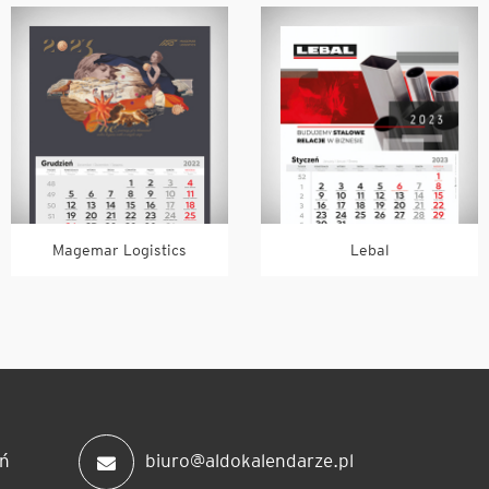
Magemar Logistics
Lebal
ń
biuro@aldokalendarze.pl