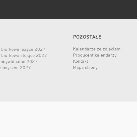
POZOSTAŁE
Kalendarze ze zdjęciami
 biurkowe leżące 2027
Producent kalendarzy
 biurkowe stojące 2027
Kontakt
indywidualne 2027
Mapa strony
klasyczne 2027