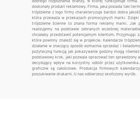
dobrego rozpoznania branży, w której funkcjonuje firma.
doskonały produkt reklamowy. Firma, jaka posiada taki ter
trójdzielne z logo firmy charakteryzuje bardzo dobra jako
która przeważa w przekazach promocyjnych marki. Dzięki 
trójdzielne ścienne to znana forma reklamy marki. Jak 
realizujemy na podstawie zebranych wcześniej materiałów
chciałaby przedstawić potencjalnym klientom. Przyjmując 
które powinny znaleźć się w projekcie. Kalendarze trójdzi
działanie w znaczący sposób wzmacnia sprzedaż i świadomoś
pożyteczną funkcją jak pokazywanie godziny mogą również
podstawowy krok, jaki pozwala opracować ten sprawdzony ar
decydujący wpływ na korzystny odbiór przez użytkownika.
graficzne są całościowe. Produkcja firmowych kalendarz
poszukiwanie drukarni. U nas odbierzesz skończony wyrób.