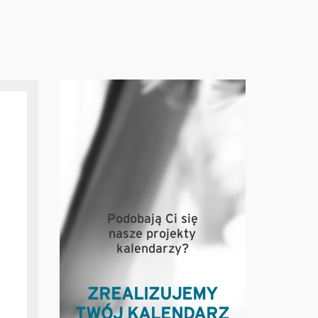
Podobają Ci się
nasze projekty
kalendarzy?
ZREALIZUJEMY
TWÓJ KALENDARZ