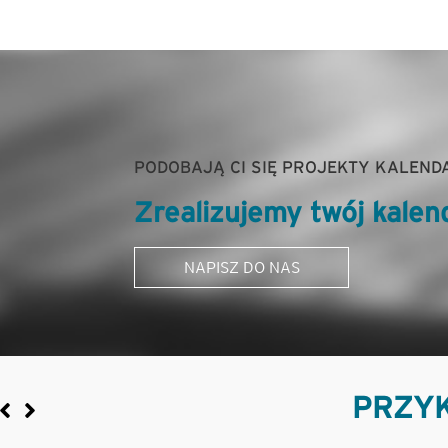
PODOBAJĄ CI SIĘ PROJEKTY KALEND
Zrealizujemy twój kalen
NAPISZ DO NAS
PRZYK