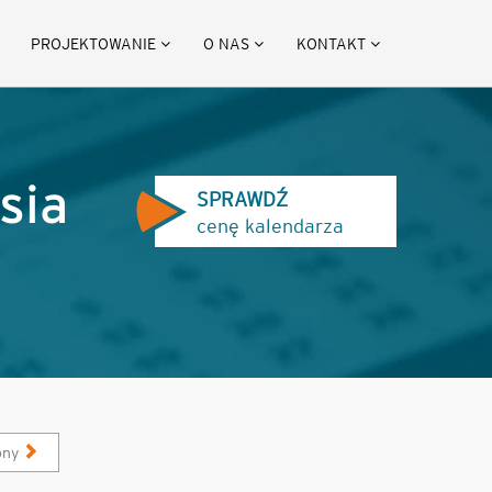
PROJEKTOWANIE
O NAS
KONTAKT
sia
SPRAWDŹ
cenę kalendarza
pny