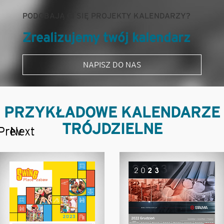
PODOBAJĄ CI SIĘ PROJEKTY KALENDARZY?
Zrealizujemy twój kalendarz
NAPISZ DO NAS
PRZYKŁADOWE KALENDARZE
TRÓJDZIELNE
Prev
Next