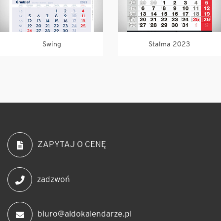
Swing
Stalma 2023
ZAPYTAJ O CENĘ
zadzwoń
biuro@aldokalendarze.pl