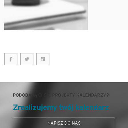
PODOBAJĄ CI SIĘ PROJEKTY KALENDARZY?
Zrealizujemy twój kalendarz
NAPISZ DO NAS