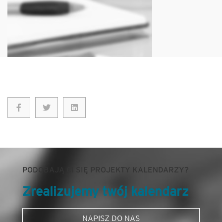
PODOBAJĄ CI SIĘ PROJEKTY KALENDARZY?
Zrealizujemy twój kalendarz
NAPISZ DO NAS