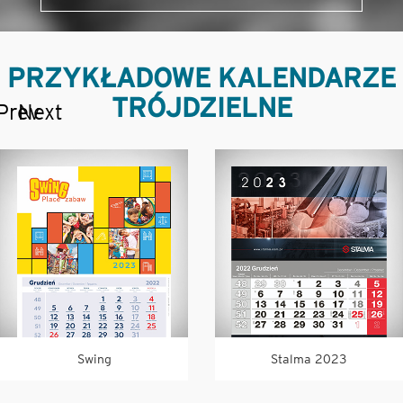
PRZYKŁADOWE KALENDARZE
TRÓJDZIELNE
Prev
Next
Swing
Stalma 2023