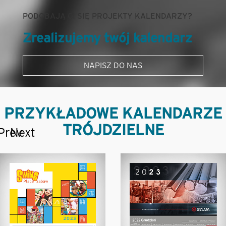
PODOBAJĄ CI SIĘ PROJEKTY KALENDARZY?
Zrealizujemy twój kalendarz
NAPISZ DO NAS
PRZYKŁADOWE KALENDARZE
TRÓJDZIELNE
Prev
Next