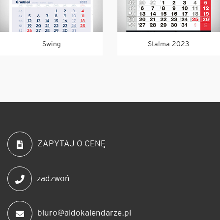
Swing
Stalma 2023
ZAPYTAJ O CENĘ
zadzwoń
biuro@aldokalendarze.pl