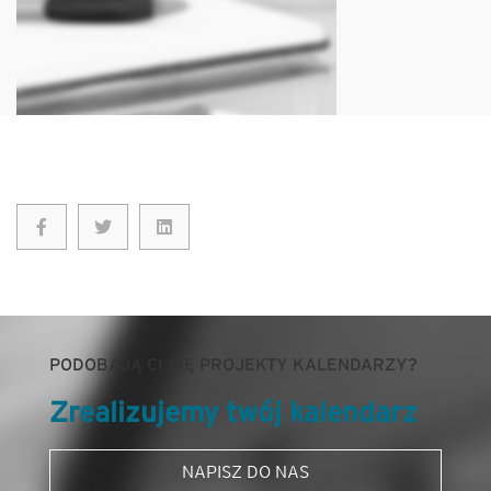
PODOBAJĄ CI SIĘ PROJEKTY KALENDARZY?
Zrealizujemy twój kalendarz
NAPISZ DO NAS