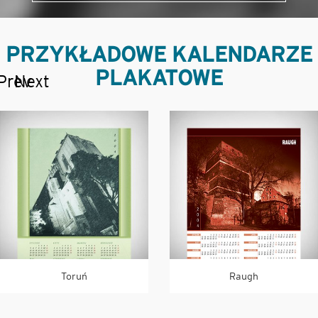
PRZYKŁADOWE KALENDARZE
PLAKATOWE
Prev
Next
Toruń
Raugh