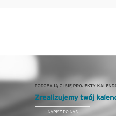
PODOBAJĄ CI SIĘ PROJEKTY KALEND
Zrealizujemy twój kalen
NAPISZ DO NAS