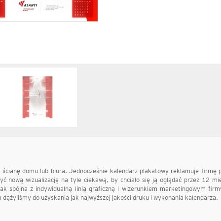
cianę domu lub biura. Jednocześnie kalendarz plakatowy reklamuje firmę p
ć nową wizualizację na tyle ciekawą, by chciało się ją oglądać przez 12 mie
k spójna z indywidualną linią graficzną i wizerunkiem marketingowym firm
m dążyliśmy do uzyskania jak najwyższej jakości druku i wykonania kalendarza.