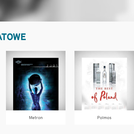
ATOWE
Metron
Polmos