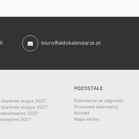
ń
biuro@aldokalendarze.pl
POZOSTAŁE
Kalendarze ze zdjęciami
 biurkowe leżące 2027
Producent kalendarzy
 biurkowe stojące 2027
Kontakt
indywidualne 2027
Mapa strony
klasyczne 2027