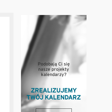
Podobają Ci się
nasze projekty
kalendarzy?
ZREALIZUJEMY
TWÓJ KALENDARZ