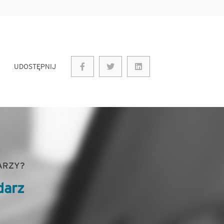
UDOSTĘPNIJ
ARZY?
darz