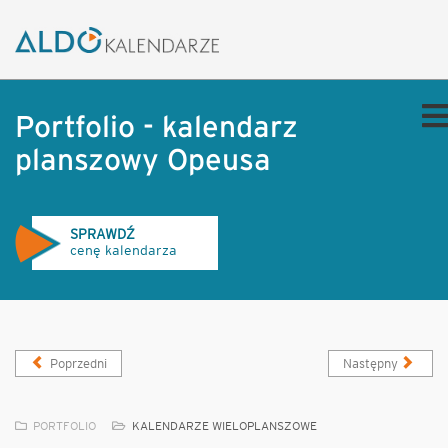
Portfolio - kalendarz
planszowy Opeusa
SPRAWDŹ
cenę kalendarza
Poprzedni
Następny
PORTFOLIO
KALENDARZE WIELOPLANSZOWE