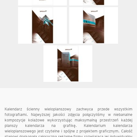
Kalendarz ścienny wieloplanszowy zachwyca przede wszystkim
fotografiami. Najwyższej jakości zdjęcia połączyliśmy w niebanalne
kompozycje kolażowe wykorzystując maksymalną przestrzeń każdej
planszy kalendarza na grafikę. Kalendarium kalendarza
wieloplanszowego jest czytelne i spójne z projektem graficznym. Całość
stanowi doskonałą całoroczną reklamę firmy rozwijającą jej indywidualny