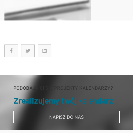
PODOBAJĄ CI SIĘ PROJEKTY KALENDARZY?
Zrealizujemy twój kalendarz
NAPISZ DO NAS