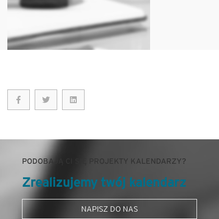
PODOBAJĄ CI SIĘ PROJEKTY KALENDARZY?
Zrealizujemy twój kalendarz
NAPISZ DO NAS