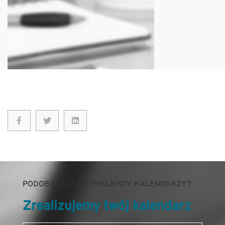
PODOBAJĄ CI SIĘ PROJEKTY KALENDARZY?
Zrealizujemy twój kalendarz