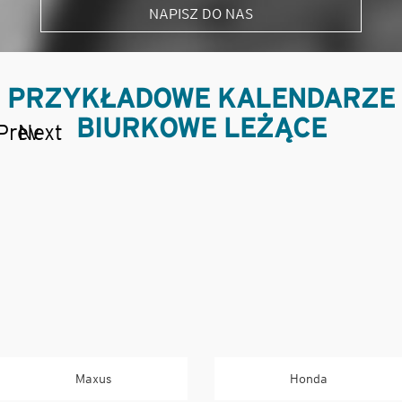
NAPISZ DO NAS
PRZYKŁADOWE KALENDARZE
BIURKOWE LEŻĄCE
Prev
Next
Maxus
Honda