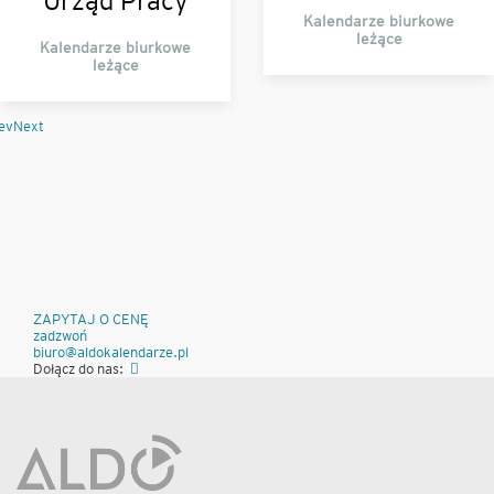
Urząd Pracy
Kalendarze biurkowe
leżące
Kalendarze biurkowe
leżące
ev
Next
ZAPYTAJ O CENĘ
zadzwoń
biuro@aldokalendarze.pl
Dołącz do nas: